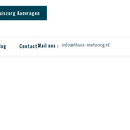
uiszorg Aanvragen
Mail ons :
info@thuis-metzorg.nl
log
Contact
SOONLIJKE VERZOR
Verzorging die bij u past, gewoon thuis.