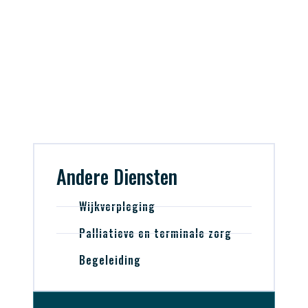
Andere Diensten
Wijkverpleging
Palliatieve en terminale zorg
Begeleiding