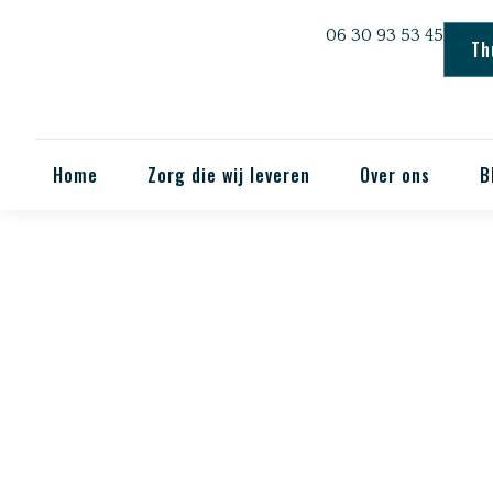
06 30 93 53 45
Th
Home
Zorg die wij leveren
Over ons
B
PER