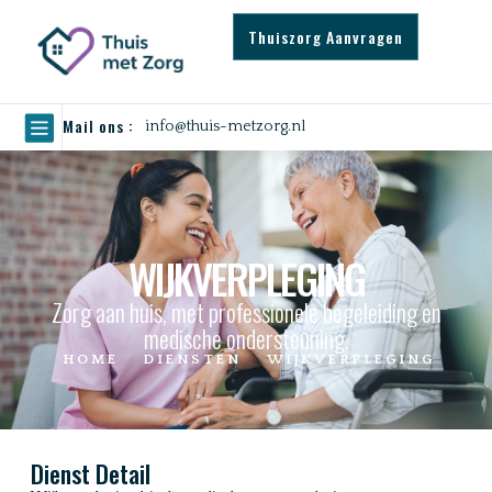
Thuiszorg Aanvragen
Mail ons :
info@thuis-metzorg.nl
WIJKVERPLEGING
Zorg aan huis, met professionele begeleiding en
medische ondersteuning.
HOME
DIENSTEN
WIJKVERPLEGING
Dienst Detail