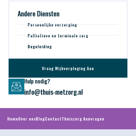
Andere Diensten
Persoonlijke verzorging
Palliatieve en terminale zorg
Begeleiding
Vraag Wijkverpleging Aan
Hulp nodig?
info@thuis-metzorg.nl
Home
Over ons
Blog
Contact
Thuiszorg Aanvragen